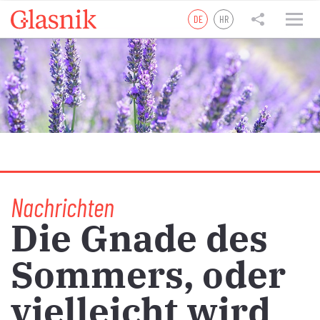
DE
HR
tweet
teilen
teilen
Nachrichten
Die Gnade des
Sommers, oder
vielleicht wird