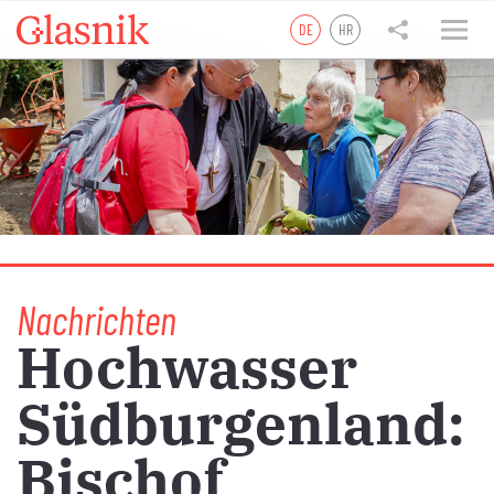
DE
HR
tweet
teilen
teilen
Nachrichten
Hochwasser
Südburgenland:
Bischof