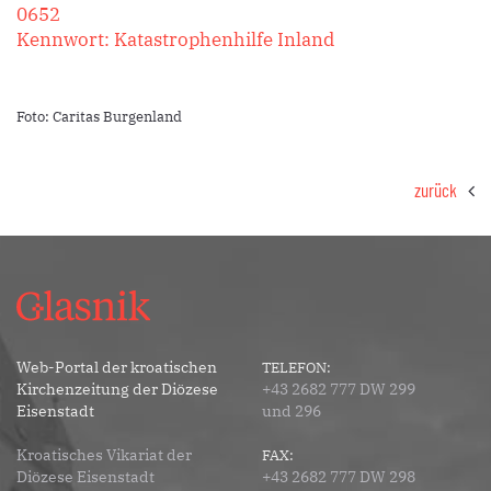
0652
Kennwort: Katastrophenhilfe Inland
Foto: Caritas Burgenland
zurück
Web-Portal der kroatischen
TELEFON:
Kirchenzeitung der Diözese
+43 2682 777 DW 299
Eisenstadt
und 296
Kroatisches Vikariat der
FAX:
Diözese Eisenstadt
+43 2682 777 DW 298