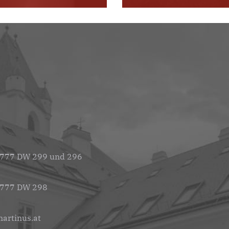
 777 DW 299 und 296
 777 DW 298
artinus.at