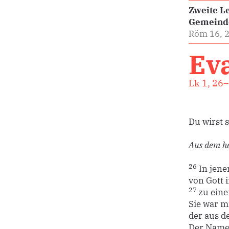
Zweite Le
Gemeind
Röm 16, 
Ev
Lk 1, 26
Du wirst 
Aus dem he
26
In jene
von Gott 
27
zu eine
Sie war m
der aus d
Der Name 