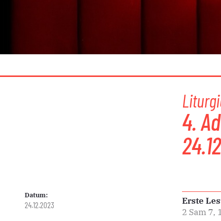
Liturgi
4. A
24.1
Datum:
Erste Le
24.12.2023
2 Sam 7, 