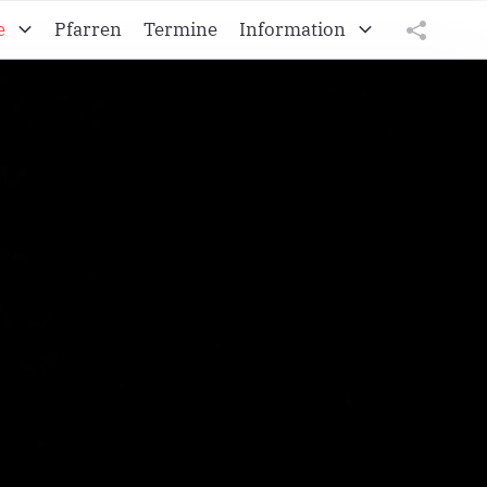
e
Pfarren
Termine
Information
Kroatisches Vikariat
tweet
teilen
Die burgenländischen Kroaten
teilen
Diözese Eisenstadt
Impressum
Datenschutz