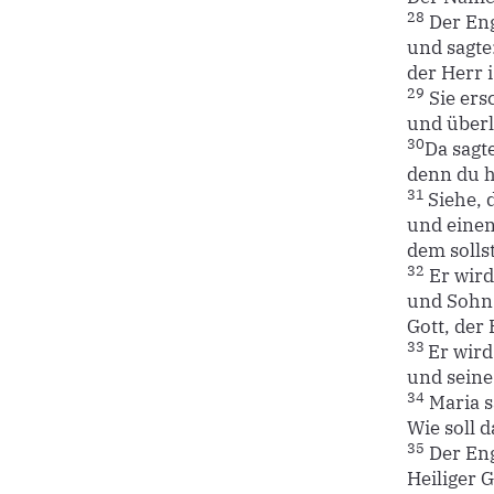
28
Der Enge
und sagte
der Herr i
29
Sie ers
und überl
30
Da sagte
denn du h
31
Siehe, 
und einen
dem solls
32
Er wird
und Sohn
Gott, der
33
Er wird
und seine
34
Maria s
Wie soll 
35
Der Eng
Heiliger 