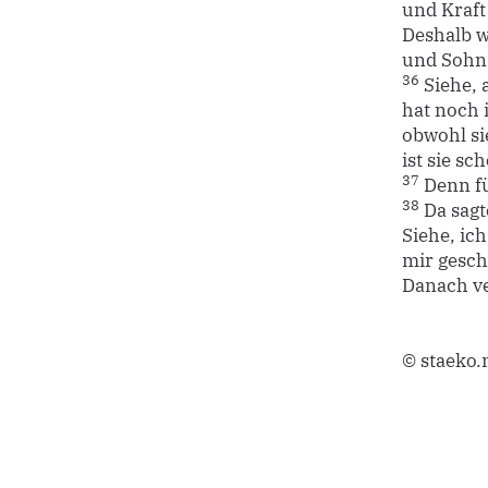
und Kraft
Deshalb w
und Sohn 
36
Siehe, 
hat noch 
obwohl sie
ist sie s
37
Denn fü
38
Da sagt
Siehe, ic
mir gesch
Danach ve
© staeko.