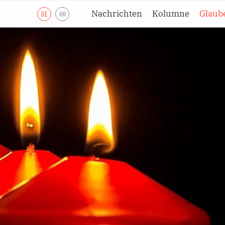
Nachrichten
Kolumne
Glaub
DE
HR
Lesejahr A
Lesejahr B
Lesejahr C
Andachten
Meditationen