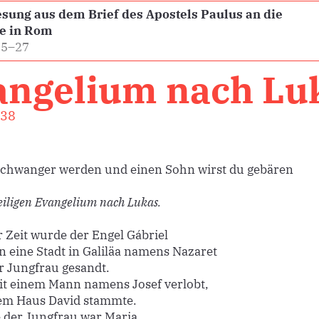
sung aus dem Brief des Apostels Paulus an die
e in Rom
25–27
angelium nach Lu
–38
schwanger werden und einen Sohn wirst du gebären
iligen Evangelium nach Lukas.
r Zeit wurde der Engel Gábriel
in eine Stadt in Galiläa namens Nazaret
r Jungfrau gesandt.
it einem Mann namens Josef verlobt,
em Haus David stammte.
der Jungfrau war Maria.