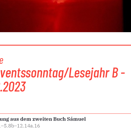
e
dventssonntag/Lesejahr B -
2.2023
sung aus dem zweiten Buch Sámuel
1–5.8b–12.14a.16