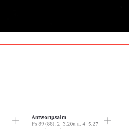
Antwortpsalm
Ps 89 (88), 2–3.20a u. 4–5.27