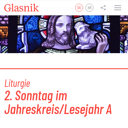
DE
HR
tweet
teilen
teilen
Liturgie
2. Sonntag im
Jahreskreis/Lesejahr A