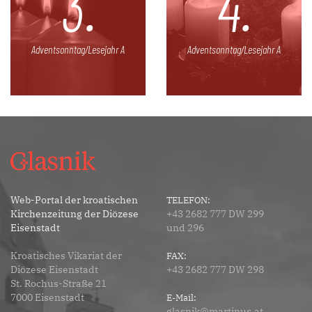
3.
4.
Adventsonntag/Lesejahr A
Adventsonntag/Lesejahr A
Web-Portal der kroatischen
TELEFON:
Kirchenzeitung der Diözese
+43 2682 777 DW 299
Eisenstadt
und 296
Kroatisches Vikariat der
FAX:
Diözese Eisenstadt
+43 2682 777 DW 298
St. Rochus-Straße 21
7000 Eisenstadt
E-Mail:
glasnik@martinus.at