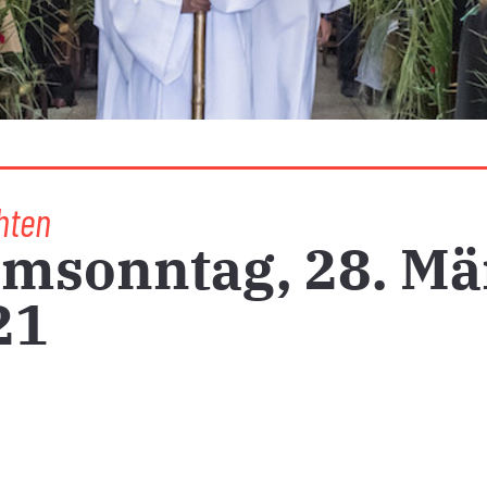
hten
lmsonntag, 28. Mä
21