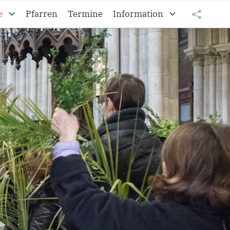
e
Pfarren
Termine
Information
Kroatisches Vikariat
tweet
teilen
Die burgenländischen Kroaten
teilen
Diözese Eisenstadt
Impressum
Datenschutz