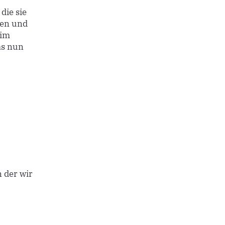
die sie
gen und
 im
as nun
 der wir