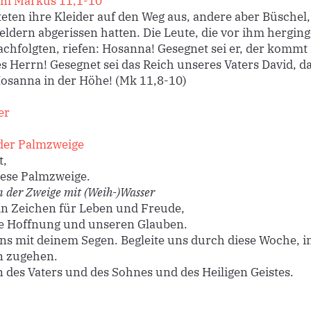
um
Markus 11,1-10
teten ihre Kleider auf den Weg aus, andere aber Büschel, 
eldern abgerissen hatten. Die Leute, die vor ihm hergin
achfolgten, riefen: Hosanna! Gesegnet sei er, der kommt
 Herrn! Gesegnet sei das Reich unseres Vaters David, d
sanna in der Höhe! (Mk 11,8-10)
er
der Palmzweige
t,
iese Palmzweige.
 der Zweige mit (Weih-)Wasser
ein Zeichen für Leben und Freude,
e Hoffnung und unseren Glauben.
uns mit deinem Segen. Begleite uns durch diese Woche, in
n zugehen.
des Vaters und des Sohnes und des Heiligen Geistes.