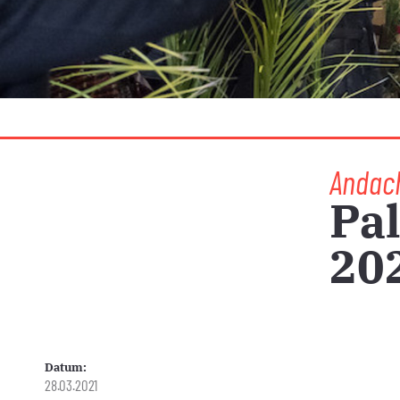
Andac
Pa
20
Datum:
28.03.2021