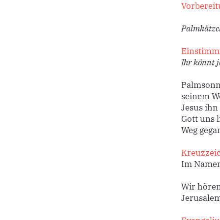
Vorbereit
Palmkätzch
Einstimm
Ihr könnt 
Palmsonnt
seinem We
Jesus ihn
Gott uns l
Weg gegan
Kreuzzei
Im Namen 
Wir hören
Jerusalem