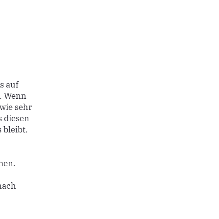
s auf
g. Wenn
 wie sehr
s diesen
 bleibt.
men.
nach