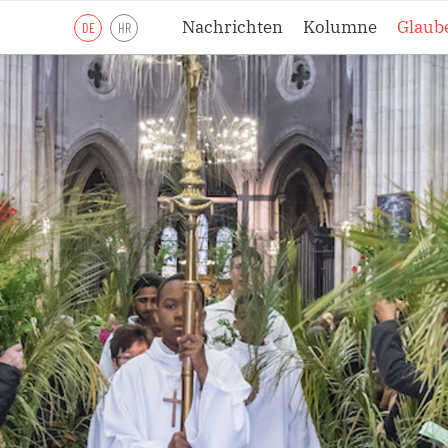
Nachrichten
Kolumne
Glaub
DE
HR
Lesejahr A
Lesejahr B
Lesejahr C
Andachten
Meditationen