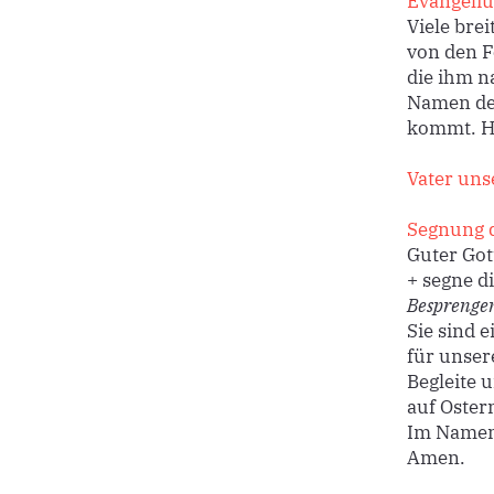
Evangeli
Viele brei
von den F
die ihm n
Namen des
kommt. Ho
Vater uns
Segnung 
Guter Got
+ segne d
Besprengen
Sie sind 
für unser
Begleite 
auf Oster
Im Namen 
Amen.