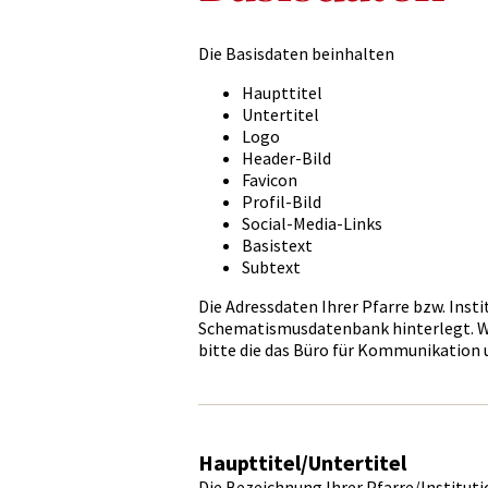
Die Basisdaten beinhalten
Haupttitel
Untertitel
Logo
Header-Bild
Favicon
Profil-Bild
Social-Media-Links
Basistext
Subtext
Die Adressdaten Ihrer Pfarre bzw. Insti
Schematismusdatenbank hinterlegt. We
bitte die das Büro für Kommunikation 
Haupttitel/Untertitel
Die Bezeichnung Ihrer Pfarre/Instituti