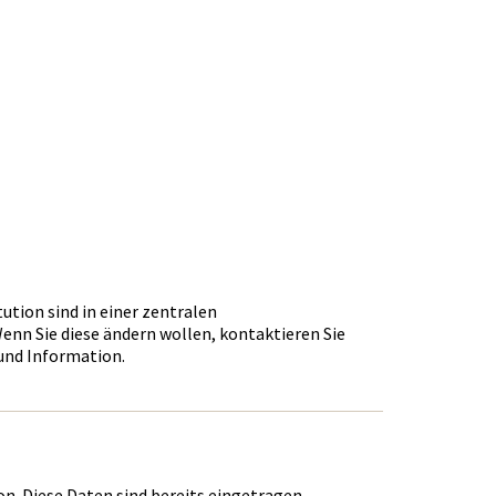
tution sind in einer zentralen
nn Sie diese ändern wollen, kontaktieren Sie
und Information.
on. Diese Daten sind bereits eingetragen.