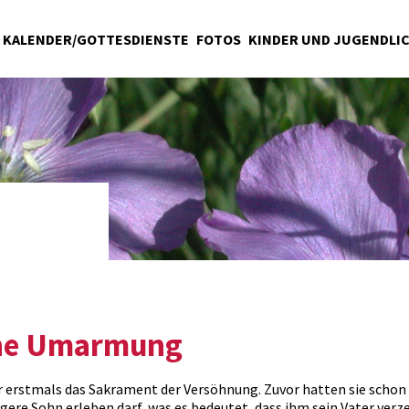
KALENDER/GOTTESDIENSTE
FOTOS
KINDER UND JUGENDLI
eine Umarmung
erstmals das Sakrament der Versöhnung. Zuvor hatten sie schon 
ere Sohn erleben darf, was es bedeutet, dass ihm sein Vater verz