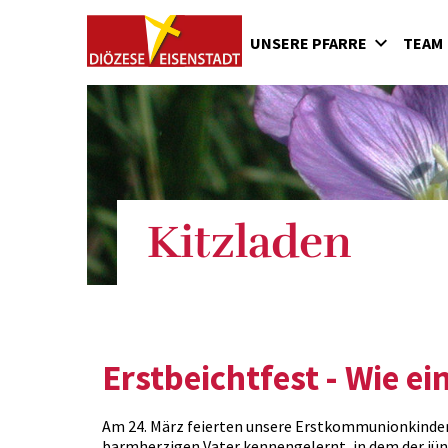
UNSERE PFARRE
TEAM
Kirche
Geschichte der Pfarre
Kitzladen
Erstbeichtfest - Wie 
Am 24. März feierten unsere Erstkommunionkinder 
barmherzigen Vater kennengelernt, in dem der jüng