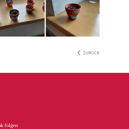
ZURÜCK
ok
folgen