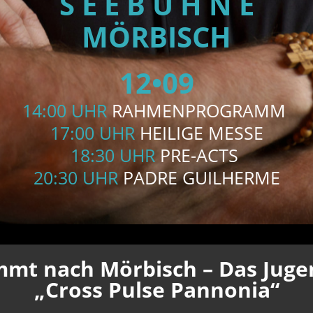
S E E B Ü H N E
MÖRBISCH
12•09
14:00 UHR
RAHMENPROGRAMM
17:00 UHR
HEILIGE MESSE
18:30 UHR
PRE-ACTS
20:30 UHR
PADRE GUILHERME
mt nach Mörbisch – Das Jugen
„Cross Pulse Pannonia“