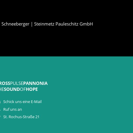
i Schneeberger | Steinmetz Pauleschitz GmbH
ROSS
PULSE
PANNONIA
HE
SOUND
OF
HOPE
Schick uns eine E-Mail
Ruf uns an
St. Rochus-Straße 21