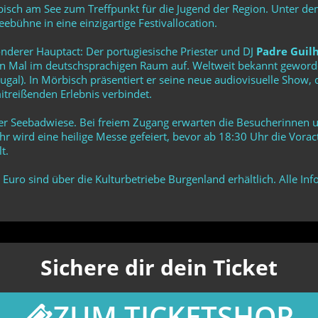
sch am See zum Treffpunkt für die Jugend der Region. Unter de
bühne in eine einzigartige Festivallocation.
onderer Hauptact: Der portugiesische Priester und DJ
Padre Guil
en Mal im deutschsprachigen Raum auf. Weltweit bekannt geworden
gal). In Mörbisch präsentiert er seine neue audiovisuelle Show, 
itreißenden Erlebnis verbindet.
r Seebadwiese. Bei freiem Zugang erwarten die Besucherinnen un
wird eine heilige Messe gefeiert, bevor ab 18:30 Uhr die Vorac
t.
uro sind über die Kulturbetriebe Burgenland erhältlich. Alle In
Sichere dir dein Ticket
ZUM TICKETSHOP